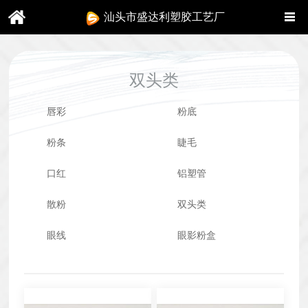
汕头市盛达利塑胶工艺厂
双头类
唇彩
粉底
粉条
睫毛
口红
铝塑管
散粉
双头类
眼线
眼影粉盒